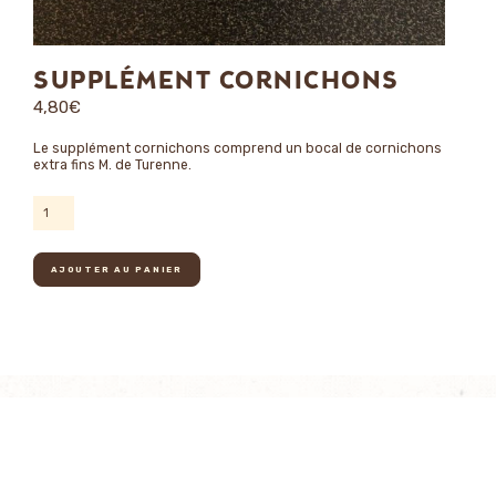
SUPPLÉMENT CORNICHONS
4,80
€
Le supplément cornichons
comprend un bocal de cornichons
extra fins M. de Turenne.
quantité
de
Supplément
cornichons
AJOUTER AU PANIER